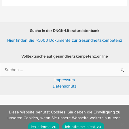
Gesundheitskompetenz
Suche in der DNGK-Literaturdatenbank
Hier finden Sie >5000 Dokumente zur Gesundheitskompetenz
Volltextsuche auf gesundheitskompetenz.online
Suchen
nach:
Impressum
Datenschutz
Copyright © 2026 E-Bibliothek |
Deutsches Netzwerk
Diese Website benutzt Cookies. Sie geben die Einwilligung zu
unseren Cookies, wenn Sie unsere Webseite weiterhin nutzen.
Gesundheitskompetenz e.V.
Ich stimme zu
Ich stimme nicht zu