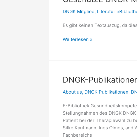
DNGK Mitglied
,
Literatur eBiblioth
Es gibt keinen Textauszug, da dies
Geschützt:
Weiterlesen »
DNGK-
Mitglieder
–
Publikationen,
Projekte
DNGK-Publikatione
About us
,
DNGK Publikationen
,
DN
E-Bibliothek Gesundheitskompeten
Stellungnahmen des DNGK DNGK-V
Patient bei der Therapiewahl zu 
Silke Kaufmann, Ines Olmos, and 
Fachbereichs