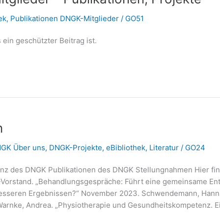
ek
,
Publikationen DNGK-Mitglieder
/
GO51
 ein geschützter Beitrag ist.
n
GK Über uns
,
DNGK-Projekte
,
eBibliothek
,
Literatur
/
GO24
z des DNGK Publikationen des DNGK Stellungnahmen Hier finden
orstand. „Behandlungsgespräche: Führt eine gemeinsame Ent
besseren Ergebnissen?“ November 2023. Schwendemann, Hanna, 
Warnke, Andrea. „Physiotherapie und Gesundheitskompetenz. E