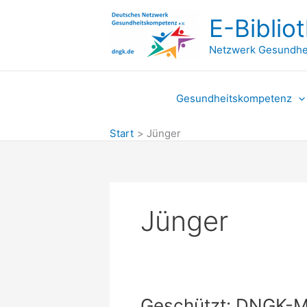
Zum
E-Biblio
Inhalt
springen
Netzwerk Gesundhe
Gesundheitskompetenz
Start
Jünger
Jünger
Geschützt: DNGK-Mit