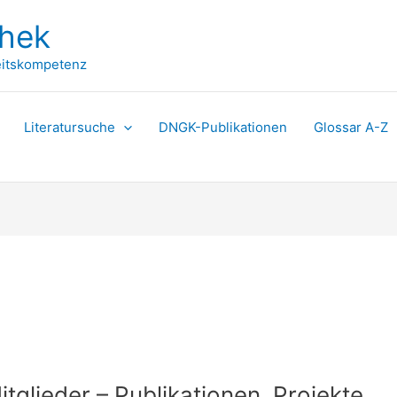
thek
itskompetenz
Literatursuche
DNGK-Publikationen
Glossar A-Z
glieder – Publikationen, Projekte