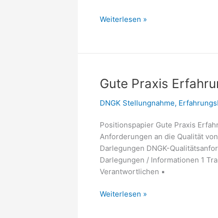
DNGK-
Weiterlesen »
Publikationen
Gute Praxis Erfahr
DNGK Stellungnahme
,
Erfahrungs
Positionspapier Gute Praxis Erfa
Anforderungen an die Qualität vo
Darlegungen DNGK-Qualitätsanford
Darlegungen / Informationen 1 Tr
Verantwortlichen ▪
Gute
Weiterlesen »
Praxis
Erfahrungsberichte