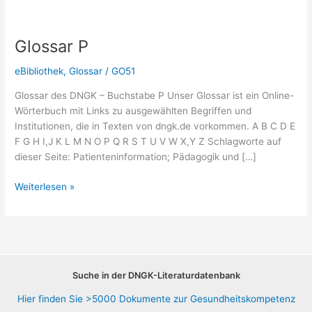
Glossar P
eBibliothek
,
Glossar
/
GO51
Glossar des DNGK – Buchstabe P Unser Glossar ist ein Online-
Wörterbuch mit Links zu ausgewählten Begriffen und
Institutionen, die in Texten von dngk.de vorkommen. A B C D E
F G H I,J K L M N O P Q R S T U V W X,Y Z Schlagworte auf
dieser Seite: Patienteninformation; Pädagogik und […]
Glossar
Weiterlesen »
P
Suche in der DNGK-Literaturdatenbank
Hier finden Sie >5000 Dokumente zur Gesundheitskompetenz