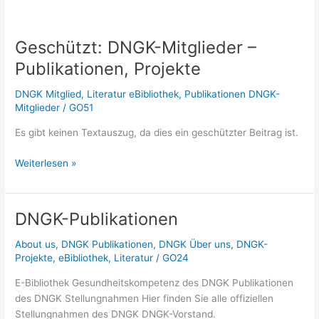
Geschützt: DNGK-Mitglieder –
Publikationen, Projekte
DNGK Mitglied
,
Literatur eBibliothek
,
Publikationen DNGK-
Mitglieder
/
GO51
Es gibt keinen Textauszug, da dies ein geschützter Beitrag ist.
Geschützt:
Weiterlesen »
DNGK-
Mitglieder
–
DNGK-Publikationen
Publikationen,
Projekte
About us
,
DNGK Publikationen
,
DNGK Über uns
,
DNGK-
Projekte
,
eBibliothek
,
Literatur
/
GO24
E-Bibliothek Gesundheitskompetenz des DNGK Publikationen
des DNGK Stellungnahmen Hier finden Sie alle offiziellen
Stellungnahmen des DNGK DNGK-Vorstand.