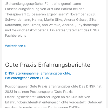
„Behandlungsgespräche: Führt eine gemeinsame
Entscheidungsfindung von Arzt und Patient bei der
Therapiewahl zu besseren Ergebnissen?“ November 2023.
Schwendemann, Hanna, Martin Silke, Andrea Glässel, Silke
Kaufmann, Ines Olmos, and Warnke, Andrea. „Physiotherapie
und Gesundheitskompetenz. Ein erstes Statement des DNGK-
Fachbereichs
DNGK-
Weiterlesen »
Publikationen
Gute Praxis Erfahrungsberichte
DNGK Stellungnahme
,
Erfahrungsberichte
,
Patientengeschichten
/
GO51
Positionspapier Gute Praxis Erfahrungsberichte Das DNGK hat
2023 in seinem Positionspapier“Gute Praxis
Erfahrungsberichte” Anforderungen an die Qualität von
Erfahrungberichten/Patientengeschichte vorgestellt. Gefordert
werden die nachstehenden Darlegungen DNGK-