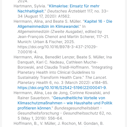
2024.
Hartmann, Sylvia. "
Klimakrise: Einsatz für mehr
Nachhaltigkeit
."
Deutsches Ärzteblatt
117, no. 33–
34 (August 17, 2020): A1562.
Herrmann, Alina, and Beate S. Müller. "
Kapitel 16 - Die
Allgemeinmedizin im Klimawandel
." In
Allgemeinmedizin (Zweite Ausgabe)
, edited by
Jean-François Chenot and Martin Scherer, 117–21.
Munich: Urban & Fischer, 2025.
https://doi.org/10.1016/B978-3-437-21029-
7.00016-4.
Herrmann, Alina, Benedikt Lenzer, Beate S. Müller, Ina
Danquah, Kari C. Nadeau, Cathleen Muche-
Borowski, and Claudia Traidl-Hoffmann. “Integrating
Planetary Health into Clinical Guidelines to
Sustainably Transform Health Care.”
The Lancet.
Planetary Health
6, no. 3 (March 2022): e184–85.
https://doi.org/10.1016/S2542-5196(22)00041-9
.
Herrmann, Alina, Lea de Jong, Corinne Kowalski, and
Rainer Sauerborn. "
Gesundheitliche Vorteile von
Klimaschutzmaßnahmen – wie Haushalte und Politik
profitieren können
."
Bundesgesundheitsblatt -
Gesundheitsforschung - Gesundheitsschutz
62, no.
5 (May 1, 2019): 556–64.
Hoffmann, B., V. Müller, J. Rochon, M. Gondan, B.