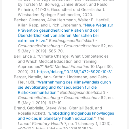
by Torsten M. Bollweg, Janine Bröder, and Paulo
Pinheiro, 417–35. Gesundheit und Gesellschaft.
Wiesbaden: Springer Fachmedien, 2020.
Becker, Clemens, Alina Herrmann, Walter E. Haefeli,
Kilian Rapp, and Ulrich Lindemann. "
Neue Wege zur
Prävention gesundheitlicher Risiken und der
Übersterblichkeit von älteren Menschen bei
extremer Hitze
."
Bundesgesundheitsblatt -
Gesundheitsforschung - Gesundheitsschutz
62, no.
5 (May 1, 2019): 565–70.
Bell, Erica J. “Climate Change: What Competencies
and Which Medical Education and Training
Approaches?”
BMC Medical Education
10 (April 30,
2010): 31.
https://doi.org/10.1186/1472-6920-10-31
.
Berger, Natalie, Ann-Kathrin Lindemann, and Gaby-
Fleur Böl. "
Wahrnehmung des Klimawandels durch
die Bevölkerung und Konsequenzen für die
Risikokommunikation
."
Bundesgesundheitsblatt -
Gesundheitsforschung - Gesundheitsschutz
62, no.
5 (May 1, 2019): 612–19.
Brand, Gabrielle, Steve Wise, Gitanjali Bedi, and
Rosalie Kickett. "
Embedding Indigenous knowledges
and voices in planetary health education
."
The
Lancet Planetary Health
7, no. 1 (January 1, 2023):
e97–102. https://doi.org/10.1016/S2542-