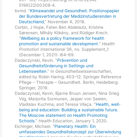
5196(22)00308-4.
bvmd. "
Klimawandel und Gesundheit. Positionspapier
der Bundesvertretung der Medizinstudierenden in
Deutschland
," November 4, 2018.
Corbin, J Hope, Faten Ben Abdelaziz, Kristine
Sørensen, Mihály Kökény, and Rüdiger Krech.
"
Wellbeing as a policy framework for health
promotion and sustainable development
."
Health
Promotion International
36, no. Supplement_1
(December 1, 2021): i64–69.
Dadaczynski, Kevin. "
Prävention und
Gesundheitsförderung in Settings und
Lebenswelten
." In
Gesundheitswissenschaften
,
edited by Robin Haring, 403–12. Springer Reference
Pflege – Therapie – Gesundheit. Berlin, Heidelberg:
Springer, 2019.
Dadaczynski, Kevin, Bjarne Bruun Jensen, Nina Grieg
Viig, Marjorita Sormunen, Jesper von Seelen,
Vladislav Kuchma, and Teresa Vilaça. "
Health, well-
being and education: Building a sustainable future.
The Moscow statement on Health Promoting
Schools
."
Health Education
, January 1, 2020.
Eichinger, Michael. "
Planetary Health: Ein
umfassendes Gesundheitskonzept zur Überwindung