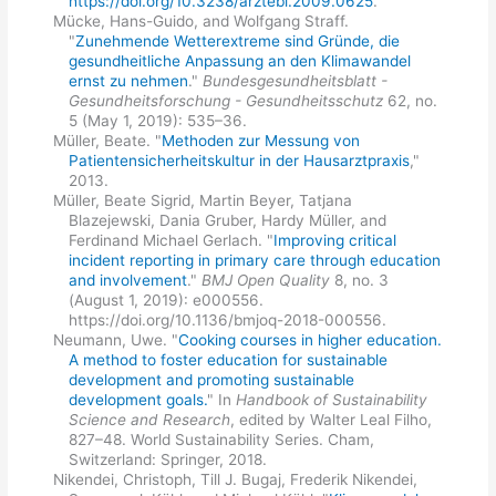
https://doi.org/10.3238/arztebl.2009.0625
.
Mücke, Hans-Guido, and Wolfgang Straff.
"
Zunehmende Wetterextreme sind Gründe, die
gesundheitliche Anpassung an den Klimawandel
ernst zu nehmen
."
Bundesgesundheitsblatt -
Gesundheitsforschung - Gesundheitsschutz
62, no.
5 (May 1, 2019): 535–36.
Müller, Beate. "
Methoden zur Messung von
Patientensicherheitskultur in der Hausarztpraxis
,"
2013.
Müller, Beate Sigrid, Martin Beyer, Tatjana
Blazejewski, Dania Gruber, Hardy Müller, and
Ferdinand Michael Gerlach. "
Improving critical
incident reporting in primary care through education
and involvement
."
BMJ Open Quality
8, no. 3
(August 1, 2019): e000556.
https://doi.org/10.1136/bmjoq-2018-000556.
Neumann, Uwe. "
Cooking courses in higher education.
A method to foster education for sustainable
development and promoting sustainable
development goals.
" In
Handbook of Sustainability
Science and Research
, edited by Walter Leal Filho,
827–48. World Sustainability Series. Cham,
Switzerland: Springer, 2018.
Nikendei, Christoph, Till J. Bugaj, Frederik Nikendei,