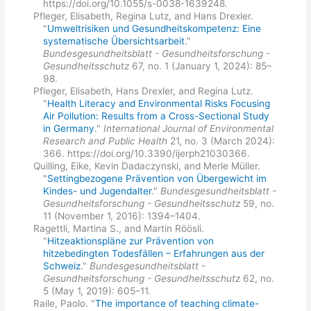
https://doi.org/10.1055/s-0038-1639248.
Pfleger, Elisabeth, Regina Lutz, and Hans Drexler.
"
Umweltrisiken und Gesundheitskompetenz: Eine
systematische Übersichtsarbeit
."
Bundesgesundheitsblatt - Gesundheitsforschung -
Gesundheitsschutz
67, no. 1 (January 1, 2024): 85–
98.
Pfleger, Elisabeth, Hans Drexler, and Regina Lutz.
"
Health Literacy and Environmental Risks Focusing
Air Pollution: Results from a Cross-Sectional Study
in Germany
."
International Journal of Environmental
Research and Public Health
21, no. 3 (March 2024):
366. https://doi.org/10.3390/ijerph21030366.
Quilling, Eike, Kevin Dadaczynski, and Merle Müller.
"
Settingbezogene Prävention von Übergewicht im
Kindes- und Jugendalter
."
Bundesgesundheitsblatt -
Gesundheitsforschung - Gesundheitsschutz
59, no.
11 (November 1, 2016): 1394–1404.
Ragettli, Martina S., and Martin Röösli.
"
Hitzeaktionspläne zur Prävention von
hitzebedingten Todesfällen – Erfahrungen aus der
Schweiz
."
Bundesgesundheitsblatt -
Gesundheitsforschung - Gesundheitsschutz
62, no.
5 (May 1, 2019): 605–11.
Raile, Paolo. "
The importance of teaching climate-