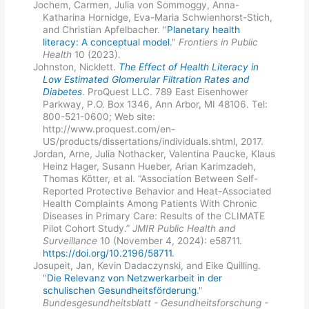
Jochem, Carmen, Julia von Sommoggy, Anna-
Katharina Hornidge, Eva-Maria Schwienhorst-Stich,
and Christian Apfelbacher. "
Planetary health
literacy: A conceptual model
."
Frontiers in Public
Health
10 (2023).
Johnston, Nicklett.
The Effect of Health Literacy in
Low Estimated Glomerular Filtration Rates and
Diabetes
. ProQuest LLC. 789 East Eisenhower
Parkway, P.O. Box 1346, Ann Arbor, MI 48106. Tel:
800-521-0600; Web site:
http://www.proquest.com/en-
US/products/dissertations/individuals.shtml, 2017.
Jordan, Arne, Julia Nothacker, Valentina Paucke, Klaus
Heinz Hager, Susann Hueber, Arian Karimzadeh,
Thomas Kötter, et al. “Association Between Self-
Reported Protective Behavior and Heat-Associated
Health Complaints Among Patients With Chronic
Diseases in Primary Care: Results of the CLIMATE
Pilot Cohort Study.”
JMIR Public Health and
Surveillance
10 (November 4, 2024): e58711.
https://doi.org/10.2196/58711
.
Josupeit, Jan, Kevin Dadaczynski, and Eike Quilling.
"
Die Relevanz von Netzwerkarbeit in der
schulischen Gesundheitsförderung
."
Bundesgesundheitsblatt - Gesundheitsforschung -