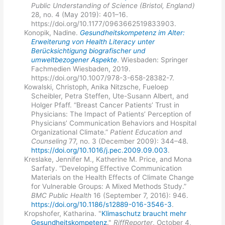
Public Understanding of Science (Bristol, England)
28, no. 4 (May 2019): 401–16.
https://doi.org/10.1177/0963662519833903.
Konopik, Nadine.
Gesundheitskompetenz im Alter:
Erweiterung von Health Literacy unter
Berücksichtigung biografischer und
umweltbezogener Aspekte
. Wiesbaden: Springer
Fachmedien Wiesbaden, 2019.
https://doi.org/10.1007/978-3-658-28382-7.
Kowalski, Christoph, Anika Nitzsche, Fueloep
Scheibler, Petra Steffen, Ute-Susann Albert, and
Holger Pfaff. “Breast Cancer Patients’ Trust in
Physicians: The Impact of Patients’ Perception of
Physicians’ Communication Behaviors and Hospital
Organizational Climate.”
Patient Education and
Counseling
77, no. 3 (December 2009): 344–48.
https://doi.org/10.1016/j.pec.2009.09.003
.
Kreslake, Jennifer M., Katherine M. Price, and Mona
Sarfaty. “Developing Effective Communication
Materials on the Health Effects of Climate Change
for Vulnerable Groups: A Mixed Methods Study.”
BMC Public Health
16 (September 7, 2016): 946.
https://doi.org/10.1186/s12889-016-3546-3
.
Kropshofer, Katharina. "
Klimaschutz braucht mehr
Gesundheitskompetenz
."
RiffReporter
, October 4,