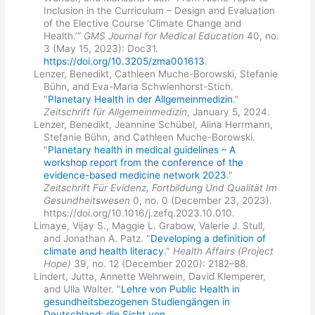
Inclusion in the Curriculum – Design and Evaluation
of the Elective Course ‘Climate Change and
Health.’”
GMS Journal for Medical Education
40, no.
3 (May 15, 2023): Doc31.
https://doi.org/10.3205/zma001613
.
Lenzer, Benedikt, Cathleen Muche-Borowski, Stefanie
Bühn, and Eva-Maria Schwienhorst-Stich.
"
Planetary Health in der Allgemeinmedizin
."
Zeitschrift für Allgemeinmedizin
, January 5, 2024.
Lenzer, Benedikt, Jeannine Schübel, Alina Herrmann,
Stefanie Bühn, and Cathleen Muche-Borowski.
"
Planetary health in medical guidelines – A
workshop report from the conference of the
evidence-based medicine network 2023
."
Zeitschrift Für Evidenz, Fortbildung Und Qualität Im
Gesundheitswesen
0, no. 0 (December 23, 2023).
https://doi.org/10.1016/j.zefq.2023.10.010.
Limaye, Vijay S., Maggie L. Grabow, Valerie J. Stull,
and Jonathan A. Patz. "
Developing a definition of
climate and health literacy
."
Health Affairs (Project
Hope)
39, no. 12 (December 2020): 2182–88.
Lindert, Jutta, Annette Wehrwein, David Klemperer,
and Ulla Walter. "
Lehre von Public Health in
gesundheitsbezogenen Studiengängen in
Deutschland: die Sicht von