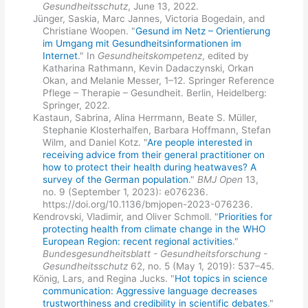
Gesundheitsschutz
, June 13, 2022.
Jünger, Saskia, Marc Jannes, Victoria Bogedain, and
Christiane Woopen. "
Gesund im Netz – Orientierung
im Umgang mit Gesundheitsinformationen im
Internet
." In
Gesundheitskompetenz
, edited by
Katharina Rathmann, Kevin Dadaczynski, Orkan
Okan, and Melanie Messer, 1–12. Springer Reference
Pflege – Therapie – Gesundheit. Berlin, Heidelberg:
Springer, 2022.
Kastaun, Sabrina, Alina Herrmann, Beate S. Müller,
Stephanie Klosterhalfen, Barbara Hoffmann, Stefan
Wilm, and Daniel Kotz. "
Are people interested in
receiving advice from their general practitioner on
how to protect their health during heatwaves? A
survey of the German population
."
BMJ Open
13,
no. 9 (September 1, 2023): e076236.
https://doi.org/10.1136/bmjopen-2023-076236.
Kendrovski, Vladimir, and Oliver Schmoll. "
Priorities for
protecting health from climate change in the WHO
European Region: recent regional activities
."
Bundesgesundheitsblatt - Gesundheitsforschung -
Gesundheitsschutz
62, no. 5 (May 1, 2019): 537–45.
König, Lars, and Regina Jucks. "
Hot topics in science
communication: Aggressive language decreases
trustworthiness and credibility in scientific debates
."