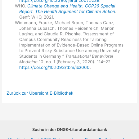
https://doi.org/10.3390/ijerph20075238
.
WHO.
Climate Change and Health, COP26 Special
Report. The Health Argument for Climate Action
.
Genf: WHO, 2021.
Wichmann, Frauke, Michael Braun, Thomas Ganz,
Johanna Lubasch, Thomas Heidenreich, Marion
Laging, and Claudia R. Pischke. “Assessment of
Campus Community Readiness for Tailoring
Implementation of Evidence-Based Online Programs
to Prevent Risky Substance Use among University
Students in Germany.”
Translational Behavioral
Medicine
10, no. 1 (February 3, 2020): 114–22.
https://doi.org/10.1093/tbm/ibz060
.
Zurück zur Übersicht E-Bibliothek
Suche in der DNGK-Literaturdatenbank