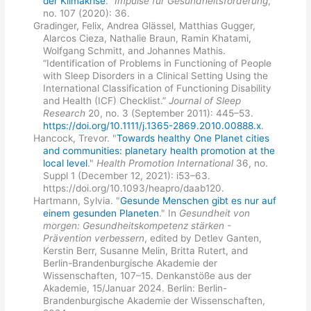
der Klimakrise
."
Impulse für Gesundheitsförderung
,
no. 107 (2020): 36.
Gradinger, Felix, Andrea Glässel, Matthias Gugger,
Alarcos Cieza, Nathalie Braun, Ramin Khatami,
Wolfgang Schmitt, and Johannes Mathis.
“Identification of Problems in Functioning of People
with Sleep Disorders in a Clinical Setting Using the
International Classification of Functioning Disability
and Health (ICF) Checklist.”
Journal of Sleep
Research
20, no. 3 (September 2011): 445–53.
https://doi.org/10.1111/j.1365-2869.2010.00888.x
.
Hancock, Trevor. "
Towards healthy One Planet cities
and communities: planetary health promotion at the
local level
."
Health Promotion International
36, no.
Suppl 1 (December 12, 2021): i53–63.
https://doi.org/10.1093/heapro/daab120.
Hartmann, Sylvia. "
Gesunde Menschen gibt es nur auf
einem gesunden Planeten
." In
Gesundheit von
morgen: Gesundheitskompetenz stärken -
Prävention verbessern
, edited by Detlev Ganten,
Kerstin Berr, Susanne Melin, Britta Rutert, and
Berlin-Brandenburgische Akademie der
Wissenschaften, 107–15. Denkanstöße aus der
Akademie, 15/Januar 2024. Berlin: Berlin-
Brandenburgische Akademie der Wissenschaften,