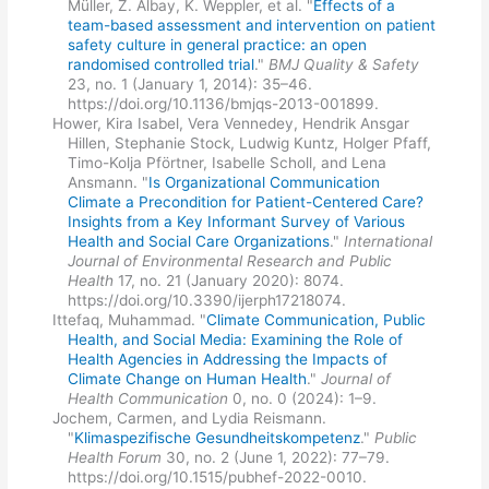
Müller, Z. Albay, K. Weppler, et al. "
Effects of a
team-based assessment and intervention on patient
safety culture in general practice: an open
randomised controlled trial
."
BMJ Quality & Safety
23, no. 1 (January 1, 2014): 35–46.
https://doi.org/10.1136/bmjqs-2013-001899.
Hower, Kira Isabel, Vera Vennedey, Hendrik Ansgar
Hillen, Stephanie Stock, Ludwig Kuntz, Holger Pfaff,
Timo-Kolja Pförtner, Isabelle Scholl, and Lena
Ansmann. "
Is Organizational Communication
Climate a Precondition for Patient-Centered Care?
Insights from a Key Informant Survey of Various
Health and Social Care Organizations
."
International
Journal of Environmental Research and Public
Health
17, no. 21 (January 2020): 8074.
https://doi.org/10.3390/ijerph17218074.
Ittefaq, Muhammad. "
Climate Communication, Public
Health, and Social Media: Examining the Role of
Health Agencies in Addressing the Impacts of
Climate Change on Human Health
."
Journal of
Health Communication
0, no. 0 (2024): 1–9.
Jochem, Carmen, and Lydia Reismann.
"
Klimaspezifische Gesundheitskompetenz
."
Public
Health Forum
30, no. 2 (June 1, 2022): 77–79.
https://doi.org/10.1515/pubhef-2022-0010.