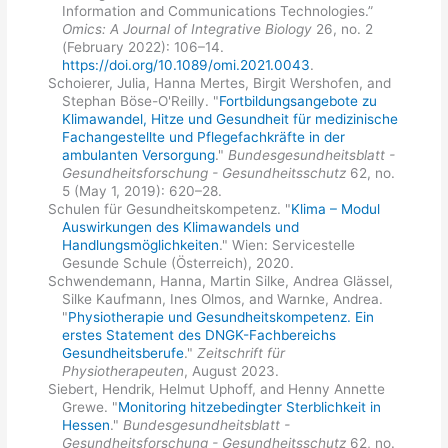
Information and Communications Technologies.”
Omics: A Journal of Integrative Biology
26, no. 2
(February 2022): 106–14.
https://doi.org/10.1089/omi.2021.0043
.
Schoierer, Julia, Hanna Mertes, Birgit Wershofen, and
Stephan Böse-O'Reilly. "
Fortbildungsangebote zu
Klimawandel, Hitze und Gesundheit für medizinische
Fachangestellte und Pflegefachkräfte in der
ambulanten Versorgung
."
Bundesgesundheitsblatt -
Gesundheitsforschung - Gesundheitsschutz
62, no.
5 (May 1, 2019): 620–28.
Schulen für Gesundheitskompetenz. "
Klima – Modul
Auswirkungen des Klimawandels und
Handlungsmöglichkeiten
." Wien: Servicestelle
Gesunde Schule (Österreich), 2020.
Schwendemann, Hanna, Martin Silke, Andrea Glässel,
Silke Kaufmann, Ines Olmos, and Warnke, Andrea.
"
Physiotherapie und Gesundheitskompetenz. Ein
erstes Statement des DNGK-Fachbereichs
Gesundheitsberufe
."
Zeitschrift für
Physiotherapeuten
, August 2023.
Siebert, Hendrik, Helmut Uphoff, and Henny Annette
Grewe. "
Monitoring hitzebedingter Sterblichkeit in
Hessen
."
Bundesgesundheitsblatt -
Gesundheitsforschung - Gesundheitsschutz
62, no.