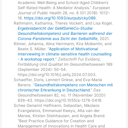
Academic Well-Being and School-Aged Children’s
Self-Rated Health: A Mediator Analysis.”
European
Journal of Public Health
28, no. 6 (01 2018): 1012–
18.
https://doi.org/10.1093/eurpub/cky089
.
Rathmann, Katharina, Theres Vockert, and Lisa Kogel.
Ergebnisbericht der GeMSeHeCo-Studie:
Gesundheitskompetenz und Barrieren während der
Corona-Pandemie aus Sicht der Selbsthilfe
, 2021.
Römer, Johanna, Alina Herrmann, Kira Molkentin, and
Beate S. Müller. "
Application of Motivational
Interviewing in climate-sensitive health counselling
- A workshop report
."
Zeitschrift Fur Evidenz,
Fortbildung Und Qualitat Im Gesundheitswesen
189
(September 2024): 50–54.
https://doi.org/10.1016/j.zefq.2024.07.003.
Schaeffer, Doris, Lennert Griese, and Eva-Maria
Berens. "
Gesundheitskompetenz von Menschen mit
chronischer Erkrankung in Deutschland
."
Das
Gesundheitswesen
82, no. 11 (November 2020):
836–43. https://doi.org/10.1055/a-1276-0418.
Schee Genannt Halfmann, Sebastian, Nikolaos
Evangelatos, Emmanuel Kweyu, Alta van der
Merwe, Kirsten Steinhausen, and Angela Brand.
“Best Practice Guidance for Creation and
Management of Innovations in Health Care and