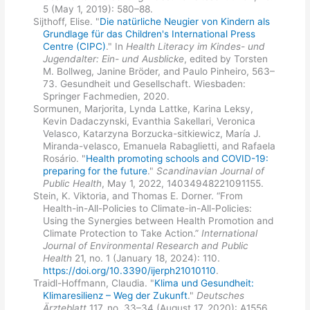
5 (May 1, 2019): 580–88.
Sijthoff, Elise. "
Die natürliche Neugier von Kindern als
Grundlage für das Children's International Press
Centre (CIPC)
." In
Health Literacy im Kindes- und
Jugendalter: Ein- und Ausblicke
, edited by Torsten
M. Bollweg, Janine Bröder, and Paulo Pinheiro, 563–
73. Gesundheit und Gesellschaft. Wiesbaden:
Springer Fachmedien, 2020.
Sormunen, Marjorita, Lynda Lattke, Karina Leksy,
Kevin Dadaczynski, Evanthia Sakellari, Veronica
Velasco, Katarzyna Borzucka-sitkiewicz, María J.
Miranda-velasco, Emanuela Rabaglietti, and Rafaela
Rosário. "
Health promoting schools and COVID-19:
preparing for the future
."
Scandinavian Journal of
Public Health
, May 1, 2022, 14034948221091155.
Stein, K. Viktoria, and Thomas E. Dorner. “From
Health-in-All-Policies to Climate-in-All-Policies:
Using the Synergies between Health Promotion and
Climate Protection to Take Action.”
International
Journal of Environmental Research and Public
Health
21, no. 1 (January 18, 2024): 110.
https://doi.org/10.3390/ijerph21010110
.
Traidl-Hoffmann, Claudia. "
Klima und Gesundheit:
Klimaresilienz – Weg der Zukunft
."
Deutsches
Ärzteblatt
117, no. 33–34 (August 17, 2020): A1556.