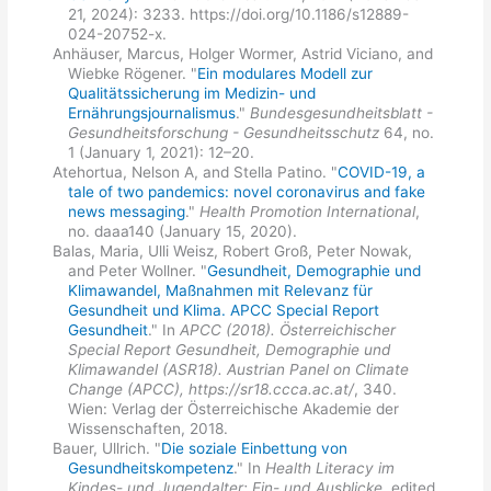
21, 2024): 3233. https://doi.org/10.1186/s12889-
024-20752-x.
Anhäuser, Marcus, Holger Wormer, Astrid Viciano, and
Wiebke Rögener. "
Ein modulares Modell zur
Qualitätssicherung im Medizin- und
Ernährungsjournalismus
."
Bundesgesundheitsblatt -
Gesundheitsforschung - Gesundheitsschutz
64, no.
1 (January 1, 2021): 12–20.
Atehortua, Nelson A, and Stella Patino. "
COVID-19, a
tale of two pandemics: novel coronavirus and fake
news messaging
."
Health Promotion International
,
no. daaa140 (January 15, 2020).
Balas, Maria, Ulli Weisz, Robert Groß, Peter Nowak,
and Peter Wollner. "
Gesundheit, Demographie und
Klimawandel, Maßnahmen mit Relevanz für
Gesundheit und Klima. APCC Special Report
Gesundheit
." In
APCC (2018). Österreichischer
Special Report Gesundheit, Demographie und
Klimawandel (ASR18). Austrian Panel on Climate
Change (APCC), https://sr18.ccca.ac.at/
, 340.
Wien: Verlag der Österreichische Akademie der
Wissenschaften, 2018.
Bauer, Ullrich. "
Die soziale Einbettung von
Gesundheitskompetenz
." In
Health Literacy im
Kindes- und Jugendalter: Ein- und Ausblicke
, edited