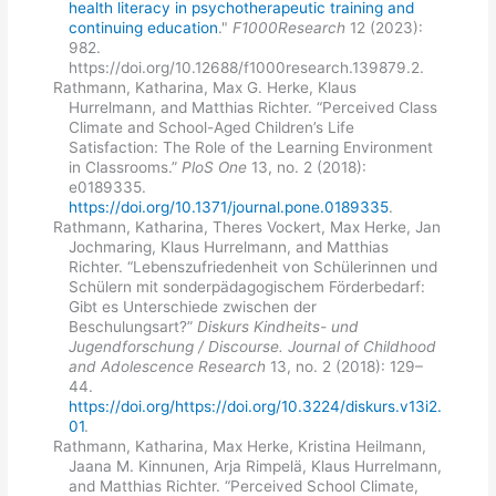
health literacy in psychotherapeutic training and
continuing education
."
F1000Research
12 (2023):
982.
https://doi.org/10.12688/f1000research.139879.2.
Rathmann, Katharina, Max G. Herke, Klaus
Hurrelmann, and Matthias Richter. “Perceived Class
Climate and School-Aged Children’s Life
Satisfaction: The Role of the Learning Environment
in Classrooms.”
PloS One
13, no. 2 (2018):
e0189335.
https://doi.org/10.1371/journal.pone.0189335
.
Rathmann, Katharina, Theres Vockert, Max Herke, Jan
Jochmaring, Klaus Hurrelmann, and Matthias
Richter. “Lebenszufriedenheit von Schülerinnen und
Schülern mit sonderpädagogischem Förderbedarf:
Gibt es Unterschiede zwischen der
Beschulungsart?”
Diskurs Kindheits- und
Jugendforschung / Discourse. Journal of Childhood
and Adolescence Research
13, no. 2 (2018): 129–
44.
https://doi.org/https://doi.org/10.3224/diskurs.v13i2.
01
.
Rathmann, Katharina, Max Herke, Kristina Heilmann,
Jaana M. Kinnunen, Arja Rimpelä, Klaus Hurrelmann,
and Matthias Richter. “Perceived School Climate,