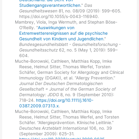
Studiengangsverantwortlichen
."
Das
Gesundheitswesen
81, no. 08/09 (2019): 599–605.
https://doi.org/10.1055/s-0043-116940.
Mambrey, Viola, Inga Wermuth, and Stephan Böse-
O'Reilly. "
Auswirkungen von
Extremwetterereignissen auf die psychische
Gesundheit von Kindern und Jugendlichen
."
Bundesgesundheitsblatt - Gesundheitsforschung -
Gesundheitsschutz
62, no. 5 (May 1, 2019): 599–
604.
Muche-Borowski, Cathleen, Matthias Kopp, Imke
Reese, Helmut Sitter, Thomas Werfel, Torsten
Schäfer, German Society for Allergology and Clinical
Immunology (DGAKI), et al. “Allergy Prevention.”
Journal Der Deutschen Dermatologischen
Gesellschaft = Journal of the German Society of
Dermatology: JDDG
8, no. 9 (September 2010):
718–24.
https://doi.org/10.1111/j.1610-
0387.2009.07313.x
.
Muche-Borowski, Cathleen, Matthias Kopp, Imke
Reese, Helmut Sitter, Thomas Werfel, and Torsten
Schäfer. “Allergieprävention. Klinische Leitlinie.”
Deutsches Arzteblatt International
106, no. 39
(September 2009): 625–31.