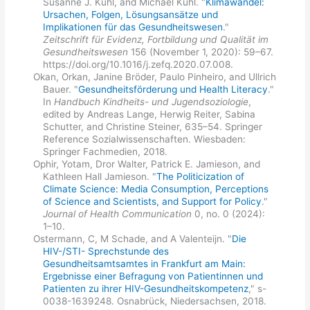
Susanne J. Kühl, and Michael Kühl. "
Klimawandel:
Ursachen, Folgen, Lösungsansätze und
Implikationen für das Gesundheitswesen
."
Zeitschrift für Evidenz, Fortbildung und Qualität im
Gesundheitswesen
156 (November 1, 2020): 59–67.
https://doi.org/10.1016/j.zefq.2020.07.008.
Okan, Orkan, Janine Bröder, Paulo Pinheiro, and Ullrich
Bauer. "
Gesundheitsförderung und Health Literacy
."
In
Handbuch Kindheits- und Jugendsoziologie
,
edited by Andreas Lange, Herwig Reiter, Sabina
Schutter, and Christine Steiner, 635–54. Springer
Reference Sozialwissenschaften. Wiesbaden:
Springer Fachmedien, 2018.
Ophir, Yotam, Dror Walter, Patrick E. Jamieson, and
Kathleen Hall Jamieson. "
The Politicization of
Climate Science: Media Consumption, Perceptions
of Science and Scientists, and Support for Policy
."
Journal of Health Communication
0, no. 0 (2024):
1–10.
Ostermann, C, M Schade, and A Valenteijn. "
Die
HIV-/STI- Sprechstunde des
Gesundheitsamtsamtes in Frankfurt am Main:
Ergebnisse einer Befragung von Patientinnen und
Patienten zu ihrer HIV-Gesundheitskompetenz
," s-
0038-1639248. Osnabrück, Niedersachsen, 2018.