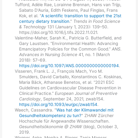
Tufford, Adèle Rae, Lorainne Brennan, Hans van Trijp,
Sabato D'Auria, Edith Feskens, Paul Finglas, Frans
Kok, et al. "
A scientific transition to support the 21st
century dietary transition
."
Trends in Food Science
& Technology
131 (January 1, 2023): 139–50.
https://doi.org/10.1016/j.tifs.2022.11.021.
Valentine-Maher, Sarah K., Patricia G. Butterfield, and
Gary Laustsen. “Environmental Health: Advancing
Emancipatory Policies for the Common Good.”
ANS.
Advances in Nursing Science
41, no. 1 (March
2018): 57–69.
https://doi.org/10.1097/ANS.0000000000000194
.
Visseren, Frank L. J., François Mach, Yvo M.
Smulders, David Carballo, Konstantinos C. Koskinas,
Maria Bäck, Athanase Benetos, et al. “2021 ESC
Guidelines on Cardiovascular Disease Prevention in
Clinical Practice.”
European Journal of Preventive
Cardiology
, September 24, 2021, zwab154.
https://doi.org/10.1093/eurjpc/zwab154
.
Waech, Cassandra. "
Was hat der Klimawandel mit
Gesundheitskompetenz zu tun?
" ZHAW Zürcher
Hochschule für Angewandte Wissenschaften.
Gesundheitsökonomie @ ZHAW
(blog), October 3,
2019.
Wagner, Anke, Monika A. Rieger, Tanja Manser,