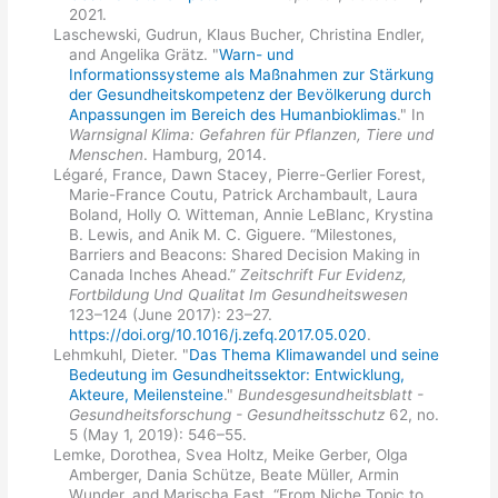
2021.
Laschewski, Gudrun, Klaus Bucher, Christina Endler,
and Angelika Grätz. "
Warn- und
Informationssysteme als Maßnahmen zur Stärkung
der Gesundheitskompetenz der Bevölkerung durch
Anpassungen im Bereich des Humanbioklimas
." In
Warnsignal Klima: Gefahren für Pflanzen, Tiere und
Menschen
. Hamburg, 2014.
Légaré, France, Dawn Stacey, Pierre-Gerlier Forest,
Marie-France Coutu, Patrick Archambault, Laura
Boland, Holly O. Witteman, Annie LeBlanc, Krystina
B. Lewis, and Anik M. C. Giguere. “Milestones,
Barriers and Beacons: Shared Decision Making in
Canada Inches Ahead.”
Zeitschrift Fur Evidenz,
Fortbildung Und Qualitat Im Gesundheitswesen
123–124 (June 2017): 23–27.
https://doi.org/10.1016/j.zefq.2017.05.020
.
Lehmkuhl, Dieter. "
Das Thema Klimawandel und seine
Bedeutung im Gesundheitssektor: Entwicklung,
Akteure, Meilensteine
."
Bundesgesundheitsblatt -
Gesundheitsforschung - Gesundheitsschutz
62, no.
5 (May 1, 2019): 546–55.
Lemke, Dorothea, Svea Holtz, Meike Gerber, Olga
Amberger, Dania Schütze, Beate Müller, Armin
Wunder, and Marischa Fast. “From Niche Topic to