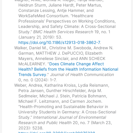
Heidrun Sturm, Juliane Hardt, Peter Martus,
Constanze Lessing, Antje Hammer, and
WorkSafeMed Consortium. “Healthcare
Professionals’ Perspectives on Working Conditions,
Leadership, and Safety Climate: A Cross-Sectional
Study.”
BMC Health Services Research
19, no. 1
(January 21, 2019): 53.
https://doi.org/10.1186/s12913-018-3862-7
.
Walker, Daniel M., Christine M. Swoboda, Andrew N.
Garman, MATTHEW J. DePUCCIO, Elizabeth
Mayers, Anneliese Sinclair, and ANN SCHECK
McALEARNEY. "
Does Climate Change Affect
Health? Beliefs from the Health Information National
Trends Survey
."
Journal of Health Communication
0, no. 0 (2024): 1–7.
Weber, Andrea, Katharina Kroiss, Lydia Reismann,
Petra Jansen, Gunther Hirschfelder, Anja M.
Sedlmeier, Michael J. Stein, Patricia Bohmann,
Michael F. Leitzmann, and Carmen Jochem.
“Health-Promoting and Sustainable Behavior in
University Students in Germany: A Cross-Sectional
Study.”
International Journal of Environmental
Research and Public Health
20, no. 7 (March 23,
2023): 5238.