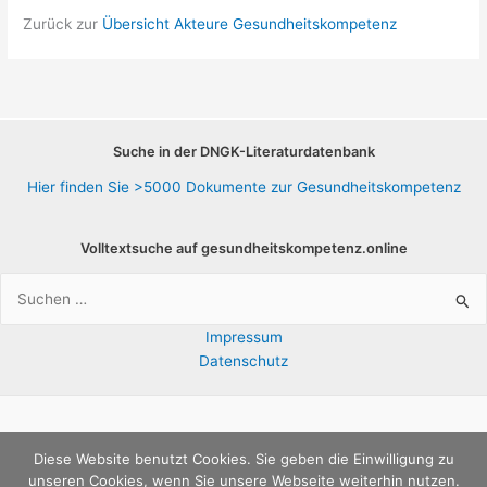
Zurück zur
Übersicht Akteure Gesundheitskompetenz
Suche in der DNGK-Literaturdatenbank
Hier finden Sie >5000 Dokumente zur Gesundheitskompetenz
Volltextsuche auf gesundheitskompetenz.online
Suchen
nach:
Impressum
Datenschutz
Copyright © 2026 E-Bibliothek |
Deutsches Netzwerk
Diese Website benutzt Cookies. Sie geben die Einwilligung zu
unseren Cookies, wenn Sie unsere Webseite weiterhin nutzen.
Gesundheitskompetenz e.V.