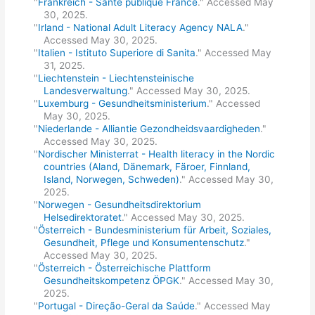
"
Frankreich - Sante publique France
." Accessed May
30, 2025.
"
Irland - National Adult Literacy Agency NALA
."
Accessed May 30, 2025.
"
Italien - Istituto Superiore di Sanita
." Accessed May
31, 2025.
"
Liechtenstein - Liechtensteinische
Landesverwaltung
." Accessed May 30, 2025.
"
Luxemburg - Gesundheitsministerium
." Accessed
May 30, 2025.
"
Niederlande - Alliantie Gezondheidsvaardigheden
."
Accessed May 30, 2025.
"
Nordischer Ministerrat - Health literacy in the Nordic
countries (Aland, Dänemark, Färoer, Finnland,
Island, Norwegen, Schweden)
." Accessed May 30,
2025.
"
Norwegen - Gesundheitsdirektorium
Helsedirektoratet
." Accessed May 30, 2025.
"
Österreich - Bundesministerium für Arbeit, Soziales,
Gesundheit, Pflege und Konsumentenschutz
."
Accessed May 30, 2025.
"
Österreich - Österreichische Plattform
Gesundheitskompetenz ÖPGK
." Accessed May 30,
2025.
"
Portugal - Direção-Geral da Saúde
." Accessed May