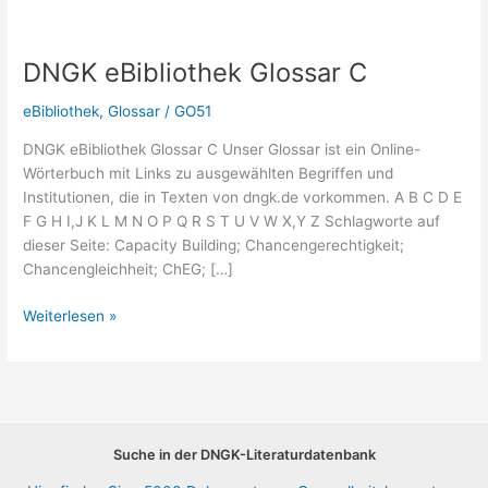
DNGK eBibliothek Glossar C
eBibliothek
,
Glossar
/
GO51
DNGK eBibliothek Glossar C Unser Glossar ist ein Online-
Wörterbuch mit Links zu ausgewählten Begriffen und
Institutionen, die in Texten von dngk.de vorkommen. A B C D E
F G H I,J K L M N O P Q R S T U V W X,Y Z Schlagworte auf
dieser Seite: Capacity Building; Chancengerechtigkeit;
Chancengleichheit; ChEG; […]
DNGK
Weiterlesen »
eBibliothek
Glossar
C
Suche in der DNGK-Literaturdatenbank