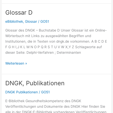
Glossar D
eBibliothek
,
Glossar
/
GO51
Glossar des DNGK – Buchstabe D Unser Glossar ist ein Online-
Wörterbuch mit Links zu ausgewählten Begriffen und
Institutionen, die in Texten von dngk.de vorkommen. A B C D E
F G H I,J K L M N O P Q R S T U V W X,Y Z Schlagworte auf
dieser Seite: Delphi-Verfahren ; Determinanten
Glossar
Weiterlesen »
D
DNGK, Publikationen
DNGK Publikationen
/
GO51
E-Bibliothek Gesundheitskompetenz des DNGK
Veröffentlichungen und Dokumente des DNGK Hier finden Sie
alle in der DNGK-E-Bibliothek vorhandenen Veröffentlichungen