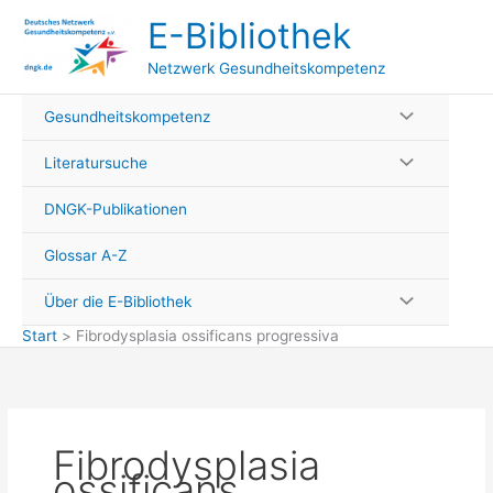
Zum
E-Bibliothek
Inhalt
springen
Netzwerk Gesundheitskompetenz
Gesundheitskompetenz
Literatursuche
DNGK-Publikationen
Glossar A-Z
Über die E-Bibliothek
Start
Fibrodysplasia ossificans progressiva
Fibrodysplasia
ossificans