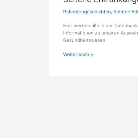
Patientengeschichten
,
Seltene Er
Hier werden alle in der Datenban
Informationen zu unseren Auswahlk
Gesundheitswesen
Seltene
Weiterlesen »
Erkrankungen,
Erfahrungen