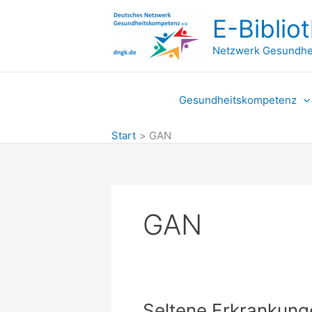
Zum
E-Biblio
Inhalt
springen
Netzwerk Gesundhe
Gesundheitskompetenz
Start
GAN
GAN
Seltene Erkrankung