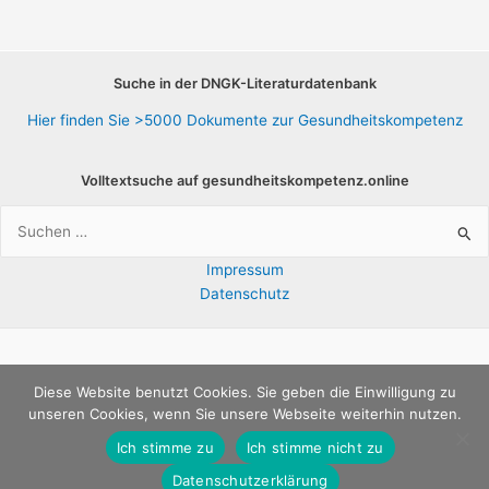
Suche in der DNGK-Literaturdatenbank
Hier finden Sie >5000 Dokumente zur Gesundheitskompetenz
Volltextsuche auf gesundheitskompetenz.online
Suchen
nach:
Impressum
Datenschutz
Copyright © 2026 E-Bibliothek |
Deutsches Netzwerk
Diese Website benutzt Cookies. Sie geben die Einwilligung zu
unseren Cookies, wenn Sie unsere Webseite weiterhin nutzen.
Gesundheitskompetenz e.V.
Ich stimme zu
Ich stimme nicht zu
Datenschutzerklärung