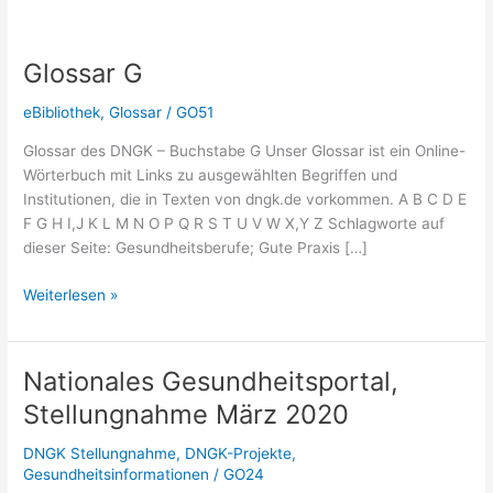
Glossar G
eBibliothek
,
Glossar
/
GO51
Glossar des DNGK – Buchstabe G Unser Glossar ist ein Online-
Wörterbuch mit Links zu ausgewählten Begriffen und
Institutionen, die in Texten von dngk.de vorkommen. A B C D E
F G H I,J K L M N O P Q R S T U V W X,Y Z Schlagworte auf
dieser Seite: Gesundheitsberufe; Gute Praxis […]
Glossar
Weiterlesen »
G
Nationales Gesundheitsportal,
Stellungnahme März 2020
DNGK Stellungnahme
,
DNGK-Projekte
,
Gesundheitsinformationen
/
GO24