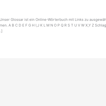
ser Glossar ist ein Online-Wörterbuch mit Links zu ausgewählt
en. A B C D E F G H I,J K L M N O P Q R S T U V W X,Y Z Schlag
…]