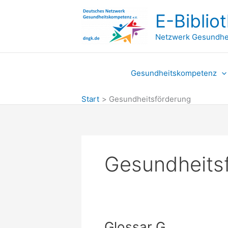
Zum
E-Biblio
Inhalt
springen
Netzwerk Gesundhe
Gesundheitskompetenz
Start
Gesundheitsförderung
Gesundheits
Glossar G