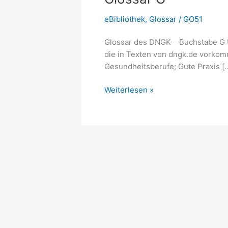
eBibliothek
,
Glossar
/
GO51
Glossar des DNGK – Buchstabe G Un
die in Texten von dngk.de vorkomm
Gesundheitsberufe; Gute Praxis [
Glossar
Weiterlesen »
G