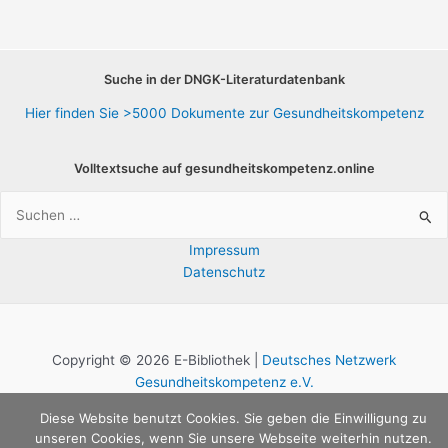
Bibliothek
Suche in der DNGK-Literaturdatenbank
Hier finden Sie >5000 Dokumente zur Gesundheitskompetenz
Volltextsuche auf gesundheitskompetenz.online
Suchen
nach:
Impressum
Datenschutz
Copyright © 2026 E-Bibliothek |
Deutsches Netzwerk
Gesundheitskompetenz e.V.
Diese Website benutzt Cookies. Sie geben die Einwilligung zu
unseren Cookies, wenn Sie unsere Webseite weiterhin nutzen.