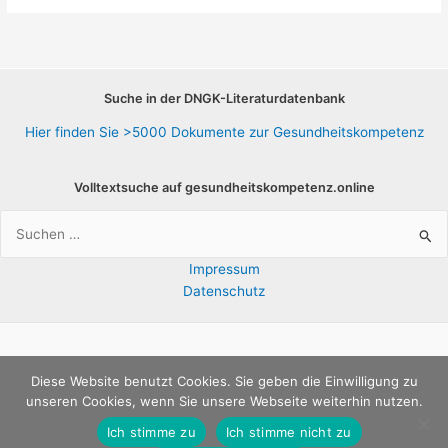
Erfahrungsberichte
Suche in der DNGK-Literaturdatenbank
Hier finden Sie >5000 Dokumente zur Gesundheitskompetenz
Volltextsuche auf gesundheitskompetenz.online
Suchen
nach:
Impressum
Datenschutz
Copyright © 2026 E-Bibliothek |
Deutsches Netzwerk
Diese Website benutzt Cookies. Sie geben die Einwilligung zu
unseren Cookies, wenn Sie unsere Webseite weiterhin nutzen.
Gesundheitskompetenz e.V.
Ich stimme zu
Ich stimme nicht zu