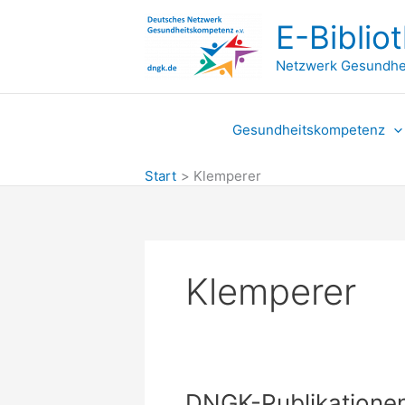
Zum
E-Biblio
Inhalt
springen
Netzwerk Gesundhe
Gesundheitskompetenz
Start
Klemperer
Klemperer
DNGK-Publikatione