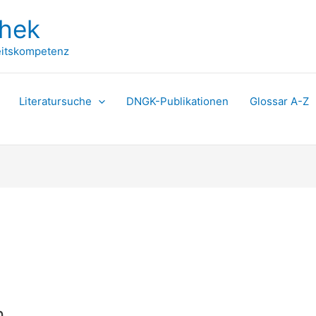
thek
itskompetenz
Literatursuche
DNGK-Publikationen
Glossar A-Z
n