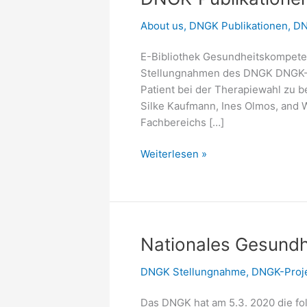
About us
,
DNGK Publikationen
,
DN
E-Bibliothek Gesundheitskompeten
Stellungnahmen des DNGK DNGK-V
Patient bei der Therapiewahl zu 
Silke Kaufmann, Ines Olmos, and 
Fachbereichs […]
DNGK-
Weiterlesen »
Publikationen
Nationales Gesundh
DNGK Stellungnahme
,
DNGK-Proj
Das DNGK hat am 5.3. 2020 die f