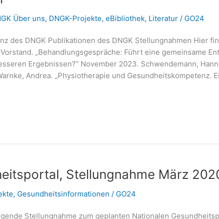
GK Über uns
,
DNGK-Projekte
,
eBibliothek
,
Literatur
/
GO24
z des DNGK Publikationen des DNGK Stellungnahmen Hier finden
orstand. „Behandlungsgespräche: Führt eine gemeinsame Ent
besseren Ergebnissen?“ November 2023. Schwendemann, Hanna, 
Warnke, Andrea. „Physiotherapie und Gesundheitskompetenz. E
eitsportal, Stellungnahme März 202
ekte
,
Gesundheitsinformationen
/
GO24
olgende Stellungnahme zum geplanten Nationalen Gesundheitsp