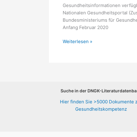
Gesundheitsinformationen verfüg
Nationalen Gesundheitsportal (Zu
Bundesministeriums für Gesundhei
Anfang Februar 2020
Nationales
Weiterlesen »
Gesundheitsportal,
Stellungnahme
März
2020
Suche in der DNGK-Literaturdatenb
Hier finden Sie >5000 Dokumente 
Gesundheitskompetenz