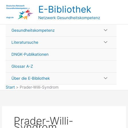
Zum
E-Bibliothek
Inhalt
springen
Netzwerk Gesundheitskompetenz
Gesundheitskompetenz
Literatursuche
DNGK-Publikationen
Glossar A-Z
Über die E-Bibliothek
Start
Prader-Willi-Syndrom
Prader-Willi-
Syndrom