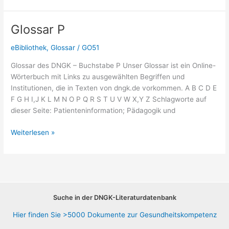
Gesundheitskompetenz
Glossar P
eBibliothek
,
Glossar
/
GO51
Glossar des DNGK – Buchstabe P Unser Glossar ist ein Online-
Wörterbuch mit Links zu ausgewählten Begriffen und
Institutionen, die in Texten von dngk.de vorkommen. A B C D E
F G H I,J K L M N O P Q R S T U V W X,Y Z Schlagworte auf
dieser Seite: Patienteninformation; Pädagogik und
Glossar
Weiterlesen »
P
Suche in der DNGK-Literaturdatenbank
Hier finden Sie >5000 Dokumente zur Gesundheitskompetenz