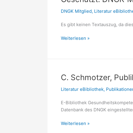
DNGK Mitglied
,
Literatur eBiblioth
Es gibt keinen Textauszug, da dies
Geschützt:
Weiterlesen »
DNGK-
Mitglieder
–
Publikationen,
Projekte
C. Schmotzer, Publi
Literatur eBibliothek
,
Publikation
E-Bibliothek Gesundheitskompeten
Datenbank des DNGK eingestellten
C.
Weiterlesen »
Schmotzer,