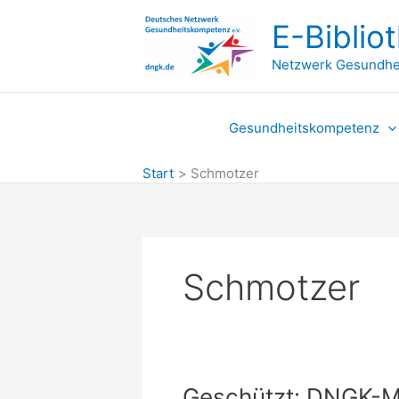
Zum
E-Biblio
Inhalt
springen
Netzwerk Gesundhe
Gesundheitskompetenz
Start
Schmotzer
Schmotzer
Geschützt: DNGK-Mit