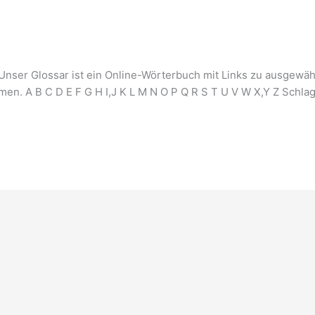
ser Glossar ist ein Online-Wörterbuch mit Links zu ausgewählt
en. A B C D E F G H I,J K L M N O P Q R S T U V W X,Y Z Schlag