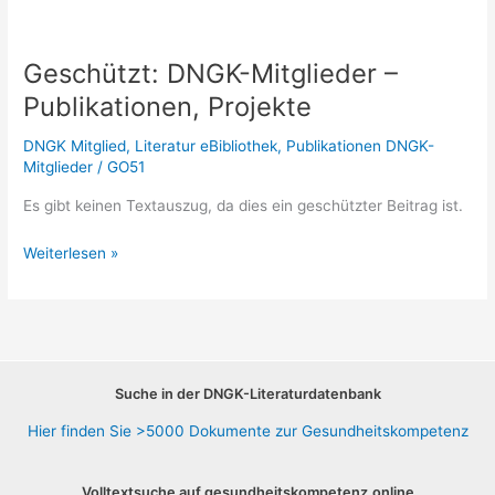
Geschützt: DNGK-Mitglieder –
Publikationen, Projekte
DNGK Mitglied
,
Literatur eBibliothek
,
Publikationen DNGK-
Mitglieder
/
GO51
Es gibt keinen Textauszug, da dies ein geschützter Beitrag ist.
Geschützt:
Weiterlesen »
DNGK-
Mitglieder
–
Publikationen,
Projekte
Suche in der DNGK-Literaturdatenbank
Hier finden Sie >5000 Dokumente zur Gesundheitskompetenz
Volltextsuche auf gesundheitskompetenz.online