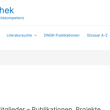
thek
itskompetenz
Literatursuche
DNGK-Publikationen
Glossar A-Z
glieder – Publikationen, Projekte