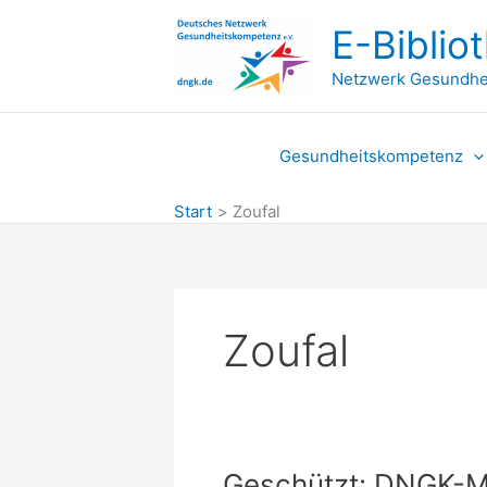
Zum
E-Biblio
Inhalt
springen
Netzwerk Gesundhe
Gesundheitskompetenz
Start
Zoufal
Zoufal
Geschützt: DNGK-Mit