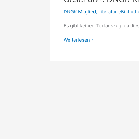
DNGK Mitglied
,
Literatur eBiblioth
Es gibt keinen Textauszug, da dies
Geschützt:
Weiterlesen »
DNGK-
Mitglieder
–
Publikationen,
Projekte