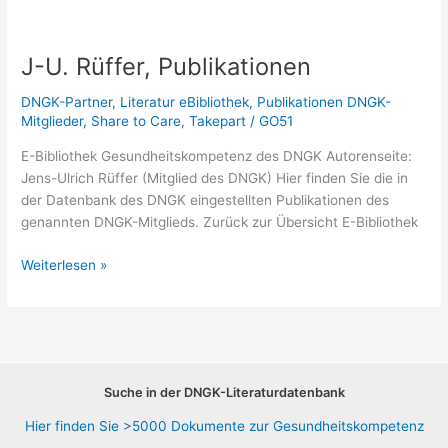
J-U. Rüffer, Publikationen
DNGK-Partner
,
Literatur eBibliothek
,
Publikationen DNGK-
Mitglieder
,
Share to Care
,
Takepart
/
GO51
E-Bibliothek Gesundheitskompetenz des DNGK Autorenseite:
Jens-Ulrich Rüffer (Mitglied des DNGK) Hier finden Sie die in
der Datenbank des DNGK eingestellten Publikationen des
genannten DNGK-Mitglieds. Zurück zur Übersicht E-Bibliothek
J-
Weiterlesen »
U.
Rüffer,
Publikationen
Suche in der DNGK-Literaturdatenbank
Hier finden Sie >5000 Dokumente zur Gesundheitskompetenz