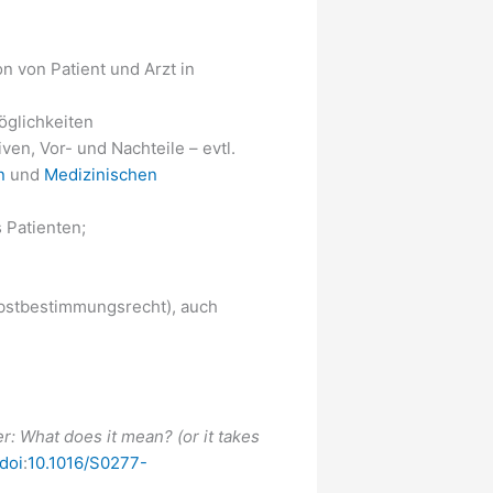
n von Patient und Arzt in
öglichkeiten
en, Vor- und Nachteile – evtl.
n
und
Medizinischen
 Patienten;
lbstbestimmungsrecht), auch
: What does it mean? (or it takes
doi
:
10.1016/S0277-