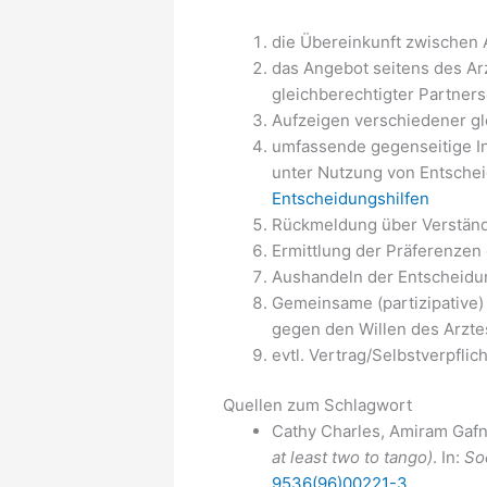
die Übereinkunft zwischen A
das Angebot seitens des Ar
gleichberechtigter Partners
Aufzeigen verschiedener gl
umfassende gegenseitige Inf
unter Nutzung von Entscheid
Entscheidungshilfen
Rückmeldung über Verständn
Ermittlung der Präferenzen 
Aushandeln der Entscheidu
Gemeinsame (partizipative)
gegen den Willen des Arzte
evtl. Vertrag/Selbstverpfli
Quellen zum Schlagwort
Cathy Charles, Amiram Gafn
at least two to tango)
. In:
So
9536(96)00221-3