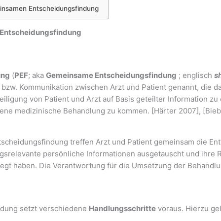
meinsamen Entscheidungsfindung
e Entscheidungsfindung
ung
(
PEF
; aka
Gemeinsame Entscheidungsfindung
; englisch
s
n bzw. Kommunikation zwischen Arzt und Patient genannt, die dar
teiligung von Patient und Arzt auf Basis geteilter Information 
ene medizinische Behandlung zu kommen. [Härter 2007], [Bieb
ntscheidungsfindung treffen Arzt und Patient gemeinsam die E
srelevante persönliche Informationen ausgetauscht und ihre R
gt haben. Die Verantwortung für die Umsetzung der Behandlung
indung setzt verschiedene
Handlungsschritte
voraus. Hierzu g