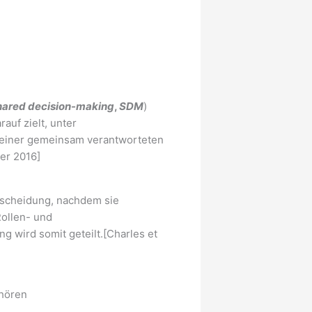
hared decision-making
,
SDM
)
auf zielt, unter
zu einer gemeinsam verantworteten
er 2016]
ntscheidung, nachdem sie
ollen- und
 wird somit geteilt.[Charles et
ehören