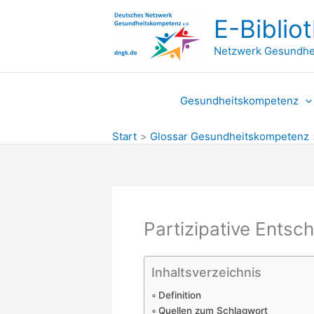
Zum
E-Biblio
Inhalt
springen
Netzwerk Gesundhe
Gesundheitskompetenz
Start
Glossar Gesundheitskompetenz
Partizipative Entsc
Inhaltsverzeichnis
Definition
Quellen zum Schlagwort