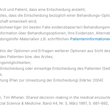
rzt und Patient, dass eine Entscheidung ansteht;
ztes, dass die Entscheidung bezüglich einer Behandlungs-Optio
chaft entwickelt wird;
eichwertiger (im besten Falle evidenzbasierter) Behandlungsm
ormation über Behandlungsoptionen, ihre Evidenzen, Alternativ
ungshilfe-Materialien z.B. schriftlichen
Patienteninformatione
is der Optionen und Erfragen weiterer Optionen aus Sicht des
des Patienten bzw. des Arztes;
ngsmöglichkeiten;
 Entscheidung oder einseitige Entscheidung des Patienten (Se
s;
chtung (Plan zur Umsetzung der Entscheidung) [Härter 2004]
i, Tim Whelan:
Shared decision-making in the medical encounter
cial Science & Medicine
. Band 44, Nr. 5, März 1997, S. 681–692,