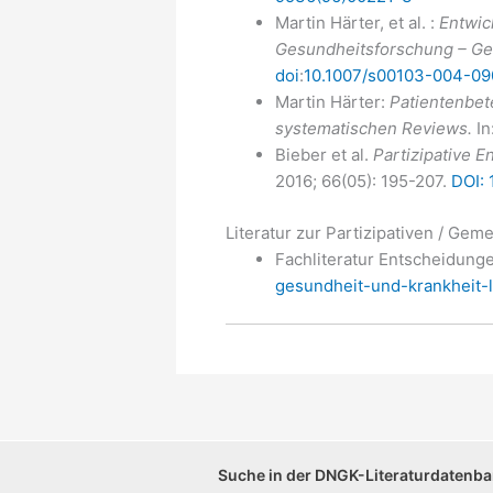
Martin Härter, et al. :
Entwic
Gesundheitsforschung – Ge
doi
:
10.1007/s00103-004-09
Martin Härter:
Patientenbet
systematischen Reviews.
In
Bieber et al.
Partizipative E
2016; 66(05): 195-207.
DOI:
Literatur zur Partizipativen / G
Fachliteratur Entscheidung
gesundheit-und-krankheit-li
Suche in der DNGK-Literaturdatenb