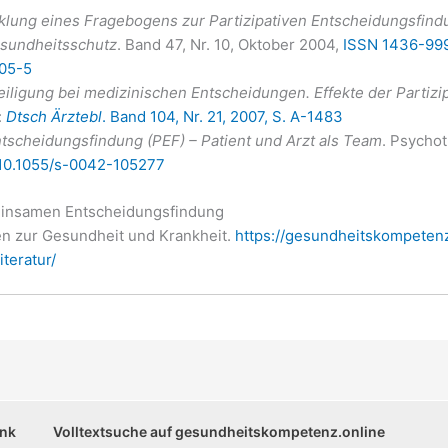
klung eines Fragebogens zur Partizipativen Entscheidungsfind
sundheitsschutz
. Band 47, Nr. 10, Oktober 2004,
ISSN
1436-99
05-5
eiligung bei medizinischen Entscheidungen. Effekte der Partiz
:
Dtsch Ärztebl
. Band 104, Nr. 21, 2007, S. A-1483
ntscheidungsfindung (PEF) – Patient und Arzt als Team
. Psycho
 10.1055/s-0042-105277
emeinsamen Entscheidungsfindung
en zur Gesundheit und Krankheit.
https://gesundheitskompeten
teratur/
ank
Volltextsuche auf gesundheitskompetenz.online